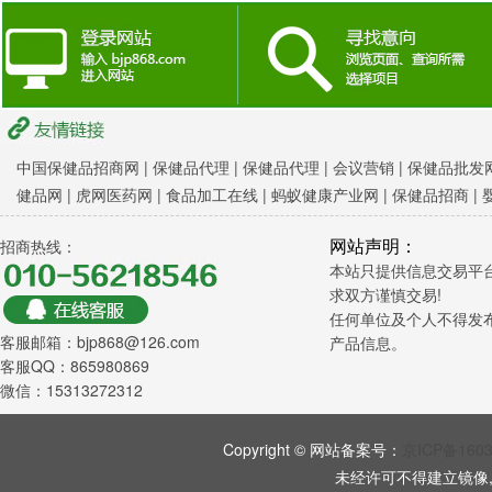
中国保健品招商网
|
保健品代理 |
保健品代理 |
会议营销
|
保健品批发网
健品网
|
虎网医药网
|
食品加工在线
|
蚂蚁健康产业网
|
保健品招商
|
网站声明：
招商热线：
本站只提供信息交易平
求双方谨慎交易!
任何单位及个人不得发
客服邮箱：bjp868@126.com
产品信息。
客服QQ：865980869
微信：15313272312
Copyright © 网站备案号：
京ICP备160
未经许可不得建立镜像