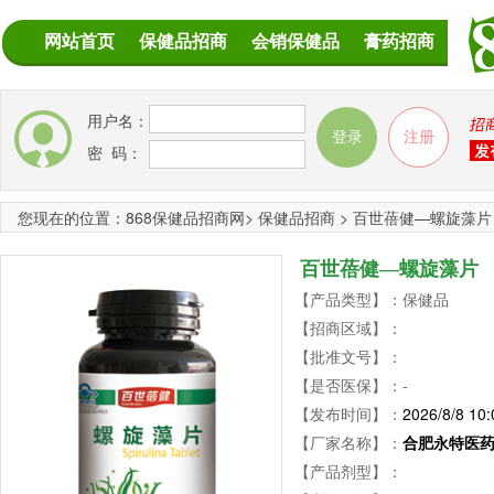
网站首页
保健品招商
会销保健品
膏药招商
用户名：
密 码：
您现在的位置：
868保健品招商网
>
保健品招商
>
百世蓓健—螺旋藻片
百世蓓健—螺旋藻片
【产品类型】：保健品
【招商区域】：
【批准文号】：
【是否医保】：-
【发布时间】：
2026/8/8 10:
【厂家名称】：
合肥永特医
【产品剂型】：