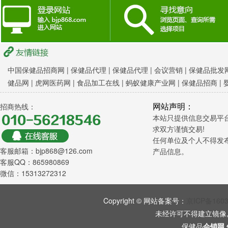
中国保健品招商网
|
保健品代理 |
保健品代理 |
会议营销
|
保健品批发网
健品网
|
虎网医药网
|
食品加工在线
|
蚂蚁健康产业网
|
保健品招商
|
网站声明：
招商热线：
本站只提供信息交易平
求双方谨慎交易!
任何单位及个人不得发
客服邮箱：bjp868@126.com
产品信息。
客服QQ：865980869
微信：15313272312
Copyright © 网站备案号：
京ICP备160
未经许可不得建立镜像
保健品
会销网